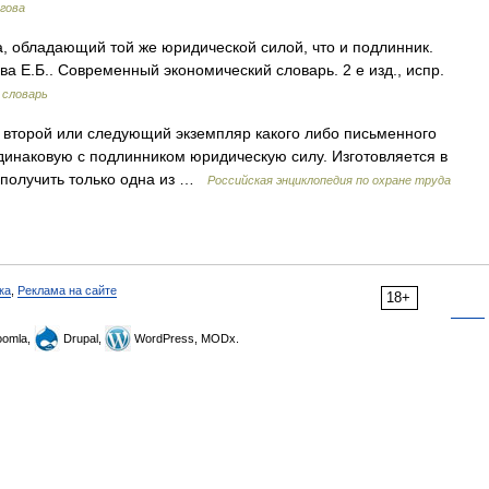
гова
, обладающий той же юридической силой, что и подлинник.
ва Е.Б.. Современный экономический словарь. 2 е изд., испр.
 словарь
й) второй или следующий экземпляр какого либо письменного
динаковую с подлинником юридическую силу. Изготовляется в
 получить только одна из …
Российская энциклопедия по охране труда
ка
,
Реклама на сайте
18+
omla,
Drupal,
WordPress, MODx.