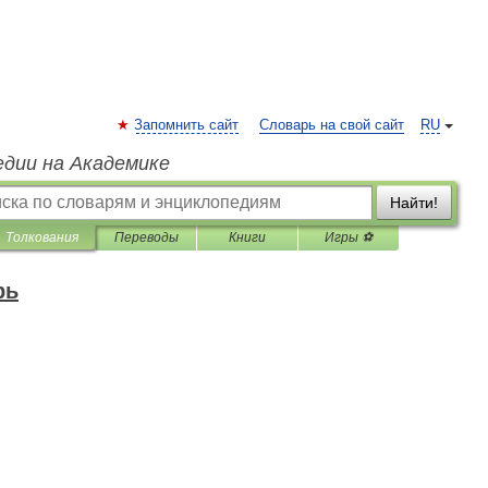
Запомнить сайт
Словарь на свой сайт
RU
едии на Академике
Найти!
Толкования
Переводы
Книги
Игры ⚽
рь