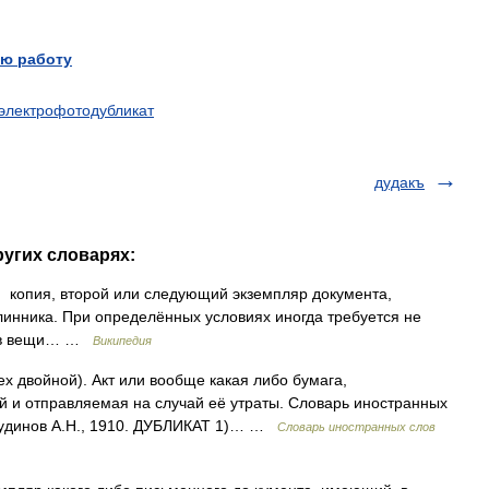
ю работу
электрофотодубликат
дудакъ
ругих словарях:
) копия, второй или следующий экземпляр документа,
инника. При определённых условиях иногда требуется не
ров вещи… …
Википедия
lex двойной). Акт или вообще какая либо бумага,
 и отправляемая на случай её утраты. Словарь иностранных
 Чудинов А.Н., 1910. ДУБЛИКАТ 1)… …
Словарь иностранных слов