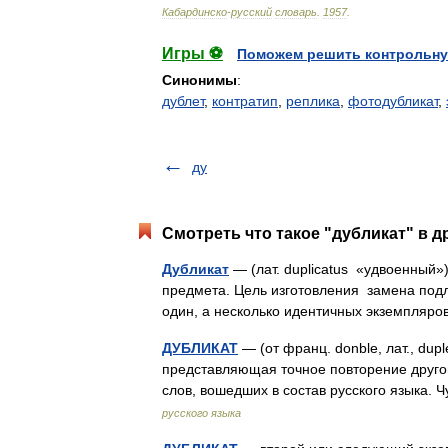
Кабардинско
-
русский
словарь
.
1957
.
Игры ⚽
Поможем решить контрольну
Синонимы
:
дублет
,
контратип
,
реплика
,
фотодубликат
,
ду
Смотреть что такое "дубликат" в д
Дубликат
— (лат. duplicatus «удвоенный»
предмета. Цель изготовления замена подл
один, а несколько идентичных экземпля
ДУБЛИКАТ
— (от франц. donble, лат., dup
представляющая точное повторение другой
слов, вошедших в состав русского языка.
русского языка