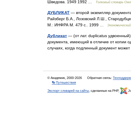
Шведова. 1949 1992 …
Толковый словарь Оже
ДУБЛИКАТ
— второй экземпляр документа
Райзберг Б.А., Лозовский Л.Ш., Стародубце
М.: ИНФРА М. 479 с.. 1999 …
Экономический
Дубликат
— (от лат. duplicatus удвоенны
документа, имеющий в отличие от копии о
случаях, когда подлинный документ может
© Академик, 2000-2026
Обратная связь:
Техподдерж
👣 Путешествия
Экспорт словарей на сайты
, сделанные на PHP,
Jo