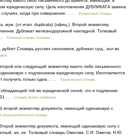
пляр какого либо письменного до кумента, имеющий, в
иком юридическую силу. Цель изготовления ДУБЛИКАТА замена
ех случаях, когда при совершении… …
Финансовый словарь
а, муж. (от итал. duplicata) (офиц.). Второй экземпляр
линник. Дубликат железнодорожной накладной. Толковый
0 …
Толковый словарь Ушакова
 дублет Словарь русских синонимов. дубликат сущ., кол во
имов
е) второй или следующий экземпляр какого либо письменного
 одинаковую с подлинником юридическую силу. Изготовляется
жет получить только одна… …
Юридический словарь
 обладающий той же юридической силой, что и подлинник.
2001 …
Словарь бизнес-терминов
ый) второй экземпляр документа, имеющий одинаковую с
й Энциклопедический словарь
 Второй экземпляр документа, имеющий одинаковую силу с
атный, ая, ое. Толковый словарь Ожегова. С.И. Ожегов, Н.Ю.