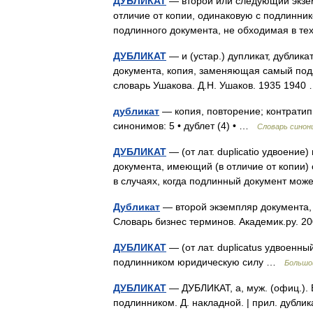
ДУБЛИКАТ
— второй или следующий экзем
отличие от копии, одинаковую с подлинн
подлинного документа, не обходимая в т
ДУБЛИКАТ
— и (устар.) дупликат, дубликат
документа, копия, заменяющая самый под
словарь Ушакова. Д.Н. Ушаков. 1935 194
дубликат
— копия, повторение; контратип,
синонимов: 5 • дублет (4) • …
Словарь синон
ДУБЛИКАТ
— (от лат. duplicatio удвоени
документа, имеющий (в отличие от копии)
в случаях, когда подлинный документ мо
Дубликат
— второй экземпляр документа,
Словарь бизнес терминов. Академик.ру. 
ДУБЛИКАТ
— (от лат. duplicatus удвоенн
подлинником юридическую силу …
Большо
ДУБЛИКАТ
— ДУБЛИКАТ, а, муж. (офиц.).
подлинником. Д. накладной. | прил. дублик